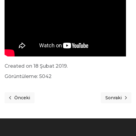
Created on 18 Şubat 2019.
Görüntüleme: 5042
Önceki
Sonraki
Önceki makale: Söz Şampiyonlarda - Rauf Karahan
Sonraki makal