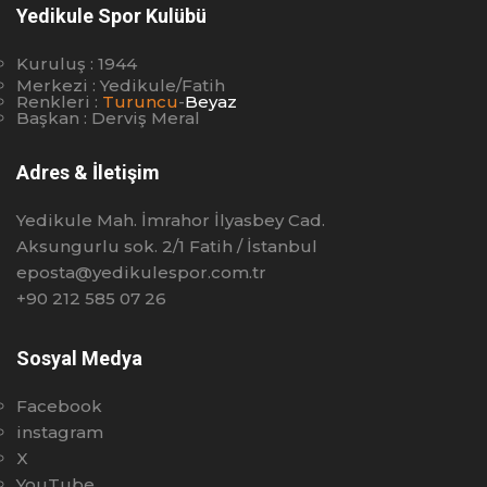
Yedikule Spor Kulübü
Kuruluş : 1944
Merkezi : Yedikule/Fatih
Renkleri :
Turuncu
-
Beyaz
Başkan : Derviş Meral
Adres & İletişim
Yedikule Mah. İmrahor İlyasbey Cad.
Aksungurlu sok. 2/1 Fatih / İstanbul
eposta@yedikulespor.com.tr
+90 212 585 07 26
Sosyal Medya
Facebook
instagram
X
YouTube